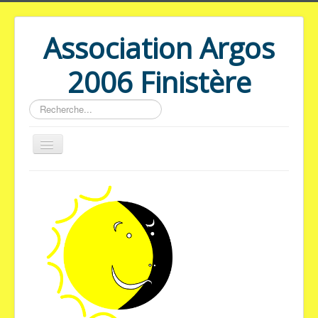
Association Argos
2006 Finistère
Rechercher
Accueil
Troubles bipolaires
Conséquences
Solutions
Groupes de parole
Adhésion